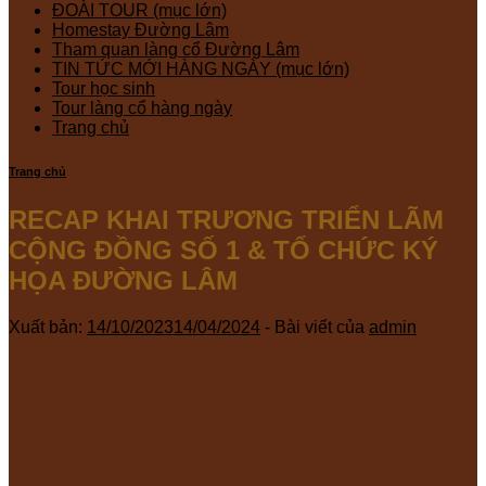
ĐOÀI TOUR (mục lớn)
Homestay Đường Lâm
Tham quan làng cổ Đường Lâm
TIN TỨC MỚI HÀNG NGÀY (mục lớn)
Tour học sinh
Tour làng cổ hàng ngày
Trang chủ
Trang chủ
RECAP KHAI TRƯƠNG TRIỂN LÃM
CỘNG ĐỒNG SỐ 1 & TỔ CHỨC KÝ
HỌA ĐƯỜNG LÂM
Xuất bản:
14/10/2023
14/04/2024
- Bài viết của
admin