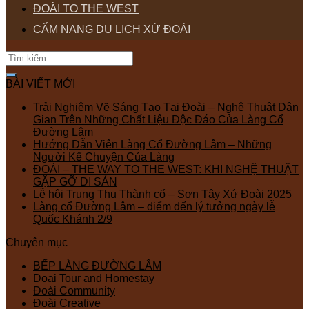
ĐOÀI TO THE WEST
CẨM NANG DU LỊCH XỨ ĐOÀI
BÀI VIẾT MỚI
Trải Nghiệm Vẽ Sáng Tạo Tại Đoài – Nghệ Thuật Dân
Gian Trên Những Chất Liệu Độc Đáo Của Làng Cổ
Đường Lâm
Hướng Dẫn Viên Làng Cổ Đường Lâm – Những
Người Kể Chuyện Của Làng
ĐOÀI – THE WAY TO THE WEST: KHI NGHỆ THUẬT
GẶP GỠ DI SẢN
Lễ hội Trung Thu Thành cổ – Sơn Tây Xứ Đoài 2025
Làng cổ Đường Lâm – điểm đến lý tưởng ngày lễ
Quốc Khánh 2/9
Chuyên mục
BẾP LÀNG ĐƯỜNG LÂM
Doai Tour and Homestay
Đoài Community
Đoài Creative