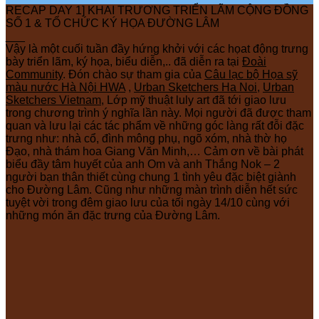
RECAP DAY 1] KHAI TRƯƠNG TRIỂN LÃM CỘNG ĐỒNG
SỐ 1 & TỔ CHỨC KÝ HỌA ĐƯỜNG LÂM
___
Vậy là một cuối tuần đầy hứng khởi với các họat động trưng
bày triển lãm, ký họa, biểu diễn,.. đã diễn ra tại
Đoài
Community
. Đón chào sự tham gia của
Câu lạc bộ Họa sỹ
màu nước Hà Nội HWA
,
Urban Sketchers Ha Noi
,
Urban
Sketchers Vietnam
, Lớp mỹ thuật luly art đã tới giao lưu
trong chương trình ý nghĩa lần này. Mọi người đã được tham
quan và lưu lại các tác phẩm về những góc làng rất đỗi đặc
trưng như: nhà cổ, đình mông phụ, ngõ xóm, nhà thờ họ
Đạo, nhà thám hoa Giang Văn Minh,… Cảm ơn về bài phát
biểu đầy tâm huyết của anh Om và anh Thắng Nok – 2
người bạn thân thiết cùng chung 1 tình yêu đặc biệt giành
cho Đường Lâm. Cũng như những màn trình diễn hết sức
tuyệt vời trong đêm giao lưu của tối ngày 14/10 cùng với
những món ăn đặc trưng của Đường Lâm.