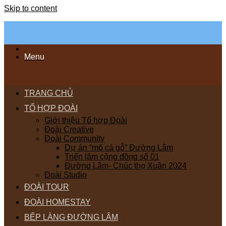
Skip to content
Menu
TRANG CHỦ
TỔ HỢP ĐOÀI
Giới thiệu Tổ hợp Đoài
Đoài Creative
Đoài Community
Dự án “mõ cá gỗ” Đường Lâm
Triển lãm cộng đồng số 01
Đường Lâm- Chúc thọ Xuân 2024
Đoài Studio
ĐOÀI TOUR
ĐOÀI HOMESTAY
BẾP LÀNG ĐƯỜNG LÂM