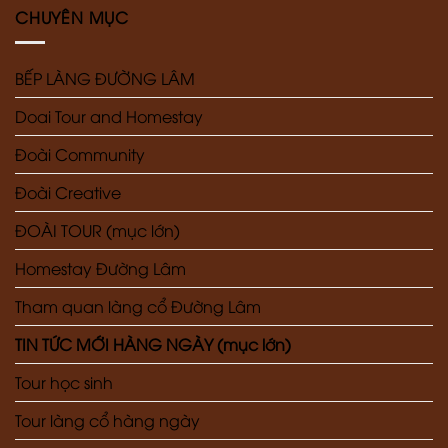
CHUYÊN MỤC
BẾP LÀNG ĐƯỜNG LÂM
Doai Tour and Homestay
Đoài Community
Đoài Creative
ĐOÀI TOUR (mục lớn)
Homestay Đường Lâm
Tham quan làng cổ Đường Lâm
TIN TỨC MỚI HÀNG NGÀY (mục lớn)
Tour học sinh
Tour làng cổ hàng ngày