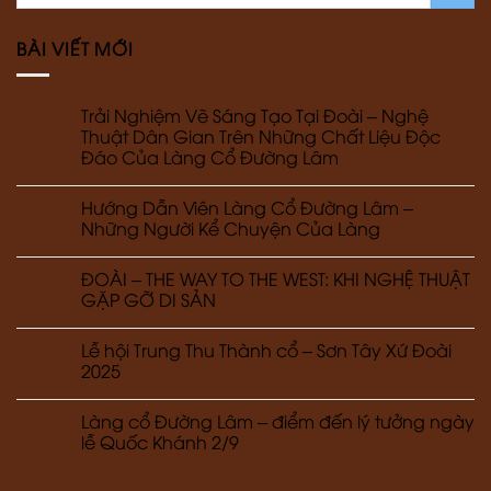
BÀI VIẾT MỚI
Trải Nghiệm Vẽ Sáng Tạo Tại Đoài – Nghệ
Thuật Dân Gian Trên Những Chất Liệu Độc
Đáo Của Làng Cổ Đường Lâm
Hướng Dẫn Viên Làng Cổ Đường Lâm –
Những Người Kể Chuyện Của Làng
ĐOÀI – THE WAY TO THE WEST: KHI NGHỆ THUẬT
GẶP GỠ DI SẢN
Lễ hội Trung Thu Thành cổ – Sơn Tây Xứ Đoài
2025
Làng cổ Đường Lâm – điểm đến lý tưởng ngày
lễ Quốc Khánh 2/9