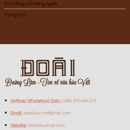
Tour làng cổ hàng ngày
Trang chủ
Hotline/ WhatsApp/ Zalo:
(+84) 375.644.275
Email:
doaitour.vn@gmail.com
Website:
dulichxudoai.com