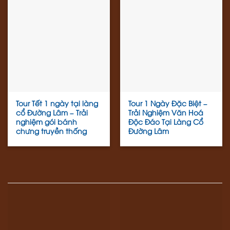
Tour Tết 1 ngày tại làng
Tour 1 Ngày Đặc Biệt –
cổ Đường Lâm – Trải
Trải Nghiệm Văn Hoá
nghiệm gói bánh
Độc Đáo Tại Làng Cổ
chưng truyền thống
Đường Lâm