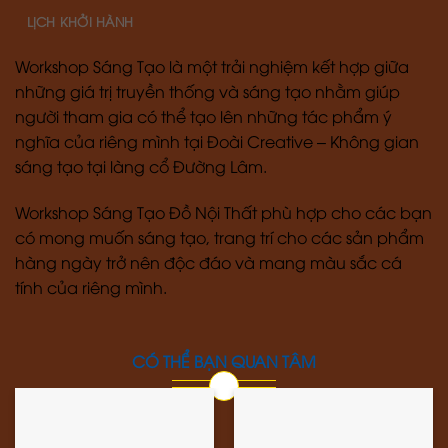
LỊCH KHỞI HÀNH
Workshop Sáng Tạo là một trải nghiệm kết hợp giữa
những giá trị truyền thống và sáng tạo nhằm giúp
người tham gia có thể tạo lên những tác phẩm ý
nghĩa của riêng mình tại Đoài Creative – Không gian
sáng tạo tại làng cổ Đường Lâm.
Workshop Sáng Tạo Đồ Nội Thất phù hợp cho các bạn
có mong muốn sáng tạo, trang trí cho các sản phẩm
hàng ngày trở nên độc đáo và mang màu sắc cá
tính của riêng mình.
CÓ THỂ BẠN QUAN TÂM