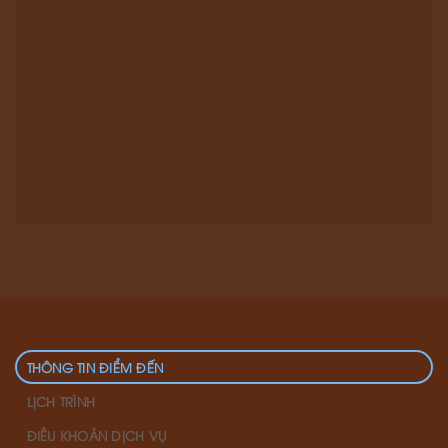
THÔNG TIN ĐIỂM ĐẾN
LỊCH TRÌNH
ĐIỀU KHOẢN DỊCH VỤ