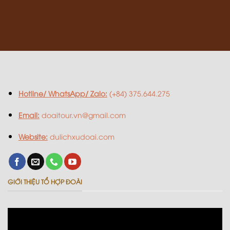
Hotline/ WhatsApp/ Zalo:
(+84) 375.644.275
Email:
doaitour.vn@gmail.com
Website:
dulichxudoai.com
GIỚI THIỆU TỔ HỢP ĐOÀI